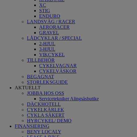
XC
STIG
ENDURO
LANDSVÄG / RACER
AERORACER
GRAVEL
LÅDCYKLAR / SPECIAL
2-HJUL
3-HJUL
VIKCYKEL
TILLBEHÖR
CYKELVAGNAR
CYKELVÄSKOR
BEGAGNAT
STORLEKSGUIDE
AKTUELLT
JOBBA HOS OSS
Servicetekniker Alingsåsbutike
DÄCKHOTELL
CYKELKÄRLEK
CYKLA SÄKERT
HYRCYKEL/ DEMO
FINANSIERING
BENY LOCALY