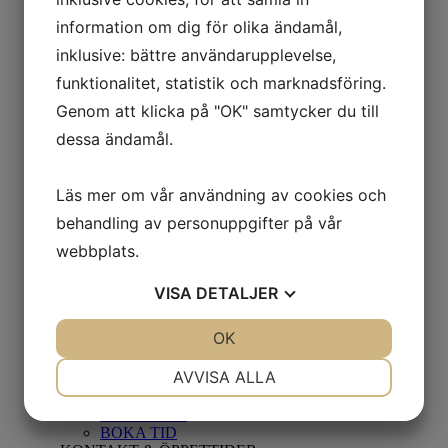
TILLBEHÖR
CYKELVAGNAR
information om dig för olika ändamål,
CYKELVÄSKOR
inklusive: bättre användarupplevelse,
BEGAGNAT
STORLEKSGUIDE
funktionalitet, statistik och marknadsföring.
AKTUELLT
JOBBA HOS OSS
Genom att klicka på "OK" samtycker du till
Servicetekniker Alingsåsbutike
dessa ändamål.
DÄCKHOTELL
CYKELKÄRLEK
CYKLA SÄKERT
Läs mer om vår användning av cookies och
HYRCYKEL/ DEMO
FINANSIERING
behandling av personuppgifter på vår
BENY LOCALY
webbplats.
LEASE A BIKE
RESURSBANK
KÖPA - SÄLJA - BYTA
VISA
DETALJER
BUTIK
BUTIKEN
JA
NEJ
OK
JA
NEJ
BLOCKET
VARUMÄRKEN
NÖDVÄNDIG
INSTÄLLNINGAR
AVVISA ALLA
SAMARBETEN
VERKSTAD
JA
NEJ
JA
NEJ
VERKSTAD
BOKA TID
MARKNADSFÖRING
STATISTIK