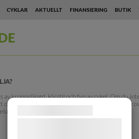
CYKLAR
AKTUELLT
FINANSIERING
BUTIK
DE
LJA?
s av kroppslängd, körstil och typ av cykel. Om du int
tt du rådgör med oss eller besöker en butik och pro
Samtykke til cookies
ykelupplevelsen!
Vi og vores samarbejdspartnere bruger
teknologier, herunder cookies, til at