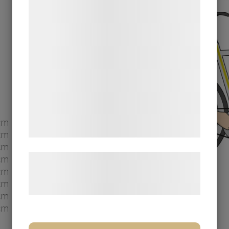
indsamle oplysninger om dig til forskellige
formål, herunder: Tilpasning af annoncering,
bedre brugeroplevelse, funktionalitet,
statistik og marketing. Disse oplysninger
kan blive delt med annoncerings- og
analysepartnere, som kan kombinere dem
med data, du tidligere har givet dem eller
de har indsamlet gennem din brug af deres
tjenester. Ved at klikke på 'OK' giver du
cm
samtykke til disse formål.
cm
cm
cm
Læs mere om vores brug af cookies og
cm
behandling af persondata på vores
cm
hjemmeside.
cm
cm