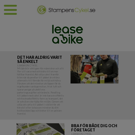
DET HAR ALDRIG VARIT
SÅ ENKELT
LEASA EN CYKEL
Miljön blir viktigare för människor och allt
fler vill vara med och bidra till en mer
hållbar framtid. Att välja cykel framför
bilen när du pendlar till jobbet är ett bra
alternativ till förmån för miljö och hälsa.
Förutom att det minskar utsläppen får du
regelbunden vardagsmotion, frisk luft och
sparar pengar på uteblivna
parkeringsavgifter och bränsle. Pendling
till jobbet med cykel är inte bara en effektiv
och kostnadseffektiv form av transport, det
är också en stor hjälp för miljön. Genom att
välja att cykla till jobbet i stället för att
köra bil eller ta bussen minskar du ditt
koldioxidutsläpp och bidrar till en grönare
framtid.
BRA FÖR BÅDE DIG OCH
FÖRETAGET
LEASA EN CYKEL