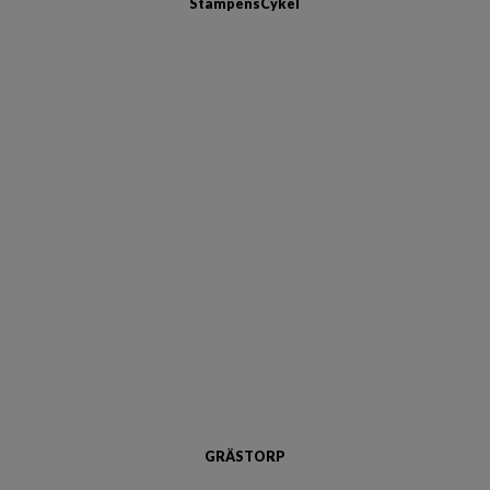
StampensCykel
GRÄSTORP