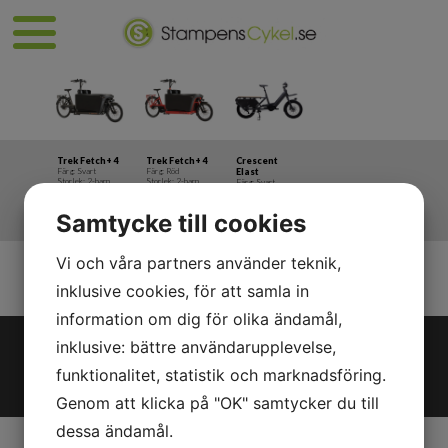
Trek Fetch+ 4
Trek Fetch+ 4
Crescent
Färg: Svart
Färg: Röd
Elast
Storlek: 2-barn
Storlek: 2-barn
Färg: Svart
Beställningsvara
Beställningsvara
Storlek: 2-barn
Pris: 82.295kr
Pris: 82.295kr
Beställningsvara
Pris: 49.995kr
Samtycke till cookies
Vi och våra partners använder teknik,
inklusive cookies, för att samla in
information om dig för olika ändamål,
Stampens Cykel
inklusive: bättre användarupplevelse,
Alingsås
Järngatan 3, 441 39
Alingsås
funktionalitet, statistik och marknadsföring.
Telefon:
0322-61 18 34
Epost:
info@stampenscykel.s
e ​​​​​​​
Genom att klicka på "OK" samtycker du till
dessa ändamål.