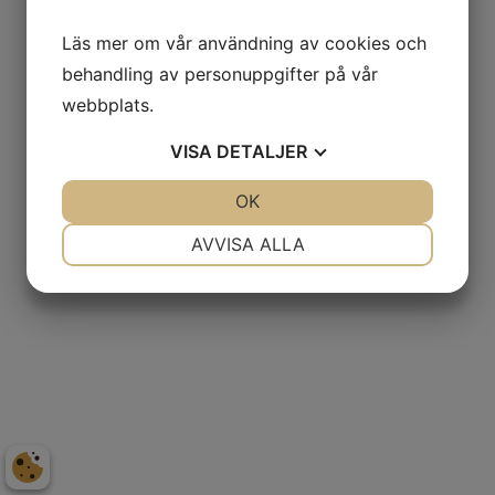
Läs mer om vår användning av cookies och
behandling av personuppgifter på vår
webbplats.
VISA
DETALJER
JA
NEJ
OK
JA
NEJ
NÖDVÄNDIG
INSTÄLLNINGAR
AVVISA ALLA
JA
NEJ
JA
NEJ
MARKNADSFÖRING
STATISTIK