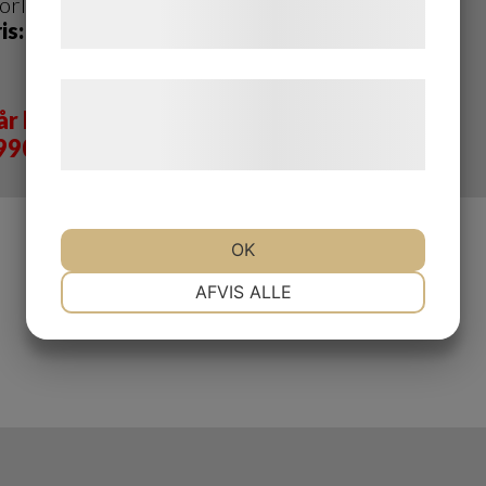
orlek: 20"
Storlek: 20"
tjenester. Ved at klikke på 'OK' giver du
ris: 5395kr
Pris: 5495kr
samtykke til disse formål.
Læs mere om vores brug af cookies og
år Deal
behandling af persondata på vores
990kr
hjemmeside.
OK
NØDVENDIGE
PRÆFERENCER
AFVIS ALLE
MARKETING
STATISTIK