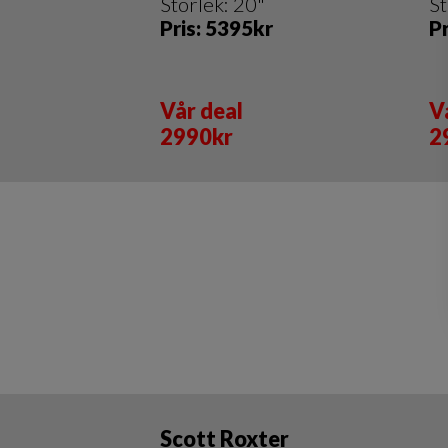
Storlek: 20"
St
Pris: 5395kr
P
Vår deal
V
​​​​​​​2990kr
2
Scott Roxter