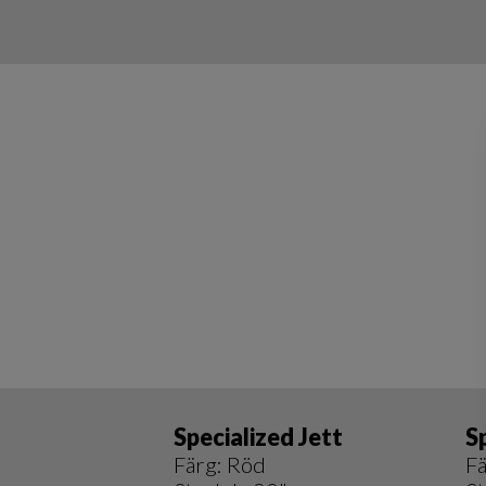
Specialized Jett
S
Färg: Röd
Fä