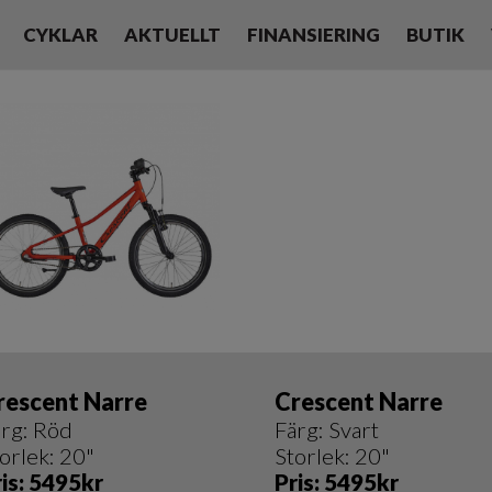
CYKLAR
AKTUELLT
FINANSIERING
BUTIK
rescent Narre
Crescent Narre
ärg: Röd
Färg: Svart
orlek: 20"
Storlek: 20"
ris: 5495kr
Pris: 5495kr