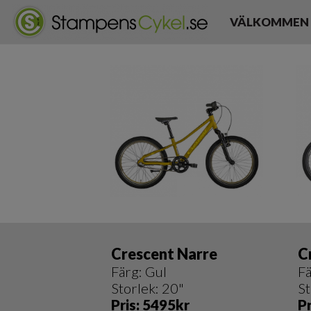
VÄLKOMMEN
Crescent Narre
C
Färg: Gul
F
Storlek: 20"
St
Pris: 5495kr
P