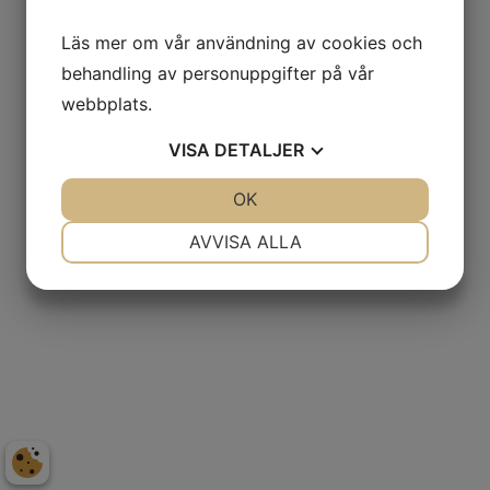
Läs mer om vår användning av cookies och
behandling av personuppgifter på vår
webbplats.
VISA
DETALJER
JA
NEJ
OK
JA
NEJ
NÖDVÄNDIG
INSTÄLLNINGAR
AVVISA ALLA
JA
NEJ
JA
NEJ
MARKNADSFÖRING
STATISTIK