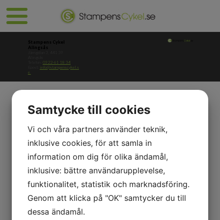
Stampens Cykel
Alingsås
Järngatan 3, 441 39
Alingsås
Telefon:
0322-61 18 34
Epost:
info@stampenscykel.s
e ​​​​​​​
Samtycke till cookies
Vi och våra partners använder teknik,
inklusive cookies, för att samla in
information om dig för olika ändamål,
inklusive: bättre användarupplevelse,
funktionalitet, statistik och marknadsföring.
Genom att klicka på "OK" samtycker du till
dessa ändamål.